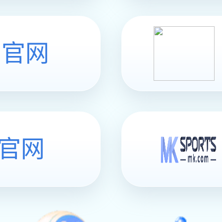
 官网
 官网