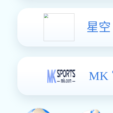
星空
MK