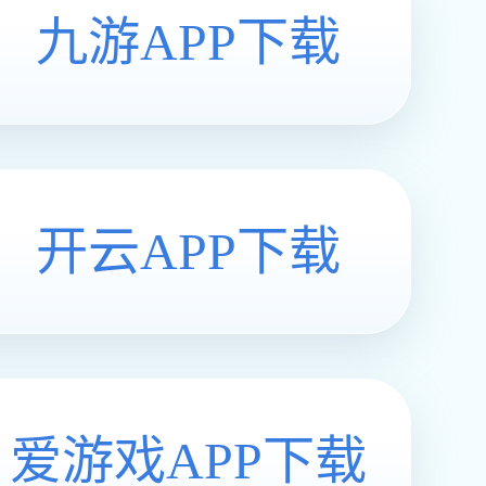
九游APP下载
开云APP下载
爱游戏APP下载